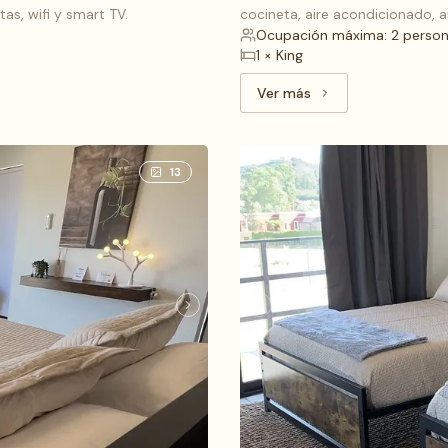
as, wifi y smart TV.
cocineta, aire acondicionado, a
Ocupación máxima: 2 perso
1 × King
Ver más
Ver más: Estudio Deluxe
13