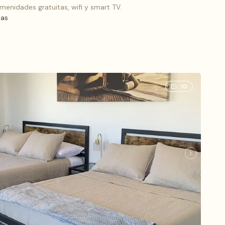
menidades gratuitas, wifi y smart TV.
nas
 (3), 1 cama King
10