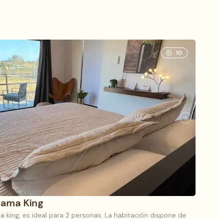
10
 cama King
 king, es ideal para 2 personas. La habitación dispone de